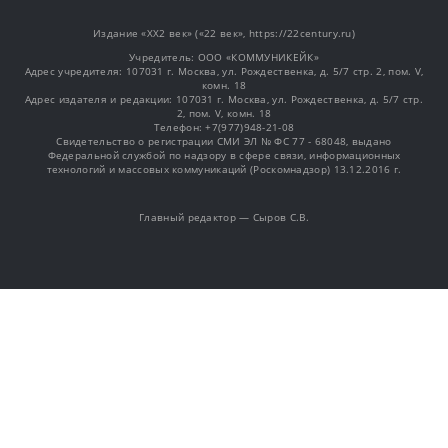
Издание «XX2 век» («22 век», https://22century.ru)
Учредитель: OOO «КОММУНИКЕЙК»
Адрес учредителя: 107031 г. Москва, ул. Рождественка, д. 5/7 стр. 2, пом. V,
комн. 18
Адрес издателя и редакции: 107031 г. Москва, ул. Рождественка, д. 5/7 стр.
2, пом. V, комн. 18
Телефон: +7(977)948-21-08
Свидетельство о регистрации СМИ ЭЛ № ФС 77 - 68048, выдано
Федеральной службой по надзору в сфере связи, информационных
технологий и массовых коммуникаций (Роскомнадзор) 13.12.2016 г.
Главный редактор — Сыров С.В.