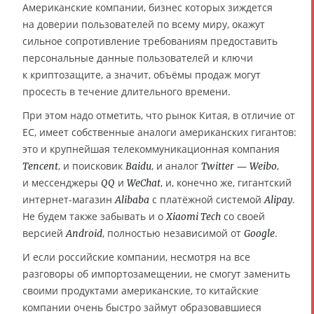
Американские компании, бизнес которых зиждется
на доверии пользователей по всему миру, окажут
сильное сопротивление требованиям предоставить
персональные данные пользователей и ключи
к криптозащите, а значит, объёмы продаж могут
просесть в течение длительного времени.
При этом надо отметить, что рынок Китая, в отличие от
ЕС, имеет собственные аналоги американских гигантов:
это и крупнейшая телекоммуникационная компания
, и поисковик
, и аналог
—
,
Tencent
Baidu
Twitter
Weibo
и мессенджеры
и
, и, конечно же, гигантский
QQ
WeChat
интернет-магазин
с платёжной системой
.
Alibaba
Alipay
Не будем также забывать и о
со своей
Xiaomi Tech
версией
, полностью независимой от
.
Android
Google
И если российские компании, несмотря на все
разговоры об импортозамещении, не смогут заменить
своими продуктами американские, то китайские
компании очень быстро займут образовавшиеся