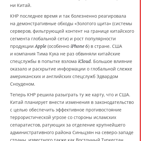
ни Китай.
КНР последнее время и так болезненно реагировала
на демонстративные обходы «Золотого щита» (системы
серверов, фильтрующей контент на границе китайского
сегмента глобальной сети) и рост популярности
продукции
(особенно
) в стране. США
Apple
iPhone 6
и компания Тима Кука не раз обвиняли китайские
спецслужбы в попытке взлома
. Большое влияние
iCloud
оказало и раскрытие информации о глобальной слежке
американских и английских спецслужб Эдвардом
Сноуденом.
Теперь КНР решила разыграть ту же карту, что и США.
Китай планирует внести изменения в законодательство
с целью обеспечить эффективное противостояние
террористической угрозе со стороны исламских
сепаратистов, ратующих за отделение крупнейшего
административного района Синьцзян на северо-западе
страны, известного также как Восточный Туркестан.