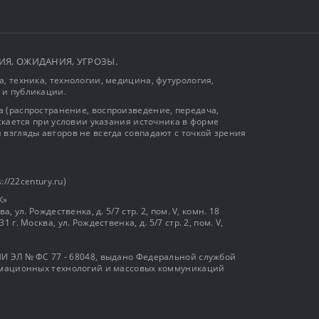
ЫТИЯ, ОЖИДАНИЯ, УГРОЗЫ.
, техника, технологии, медицина, футурология,
 и публикации.
 (распространение, воспроизведение, передача,
ускается при условии указания источника в форме
 взгляды авторов не всегда совпадают с точкой зрения
://22century.ru)
К»
, ул. Рождественка, д. 5/7 стр. 2, пом. V, комн. 18
г. Москва, ул. Рождественка, д. 5/7 стр. 2, пом. V,
И ЭЛ № ФС 77 - 68048, выдано Федеральной службой
ормационных технологий и массовых коммуникаций