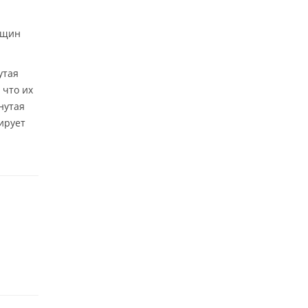
енщин
утая
 что их
нутая
ирует