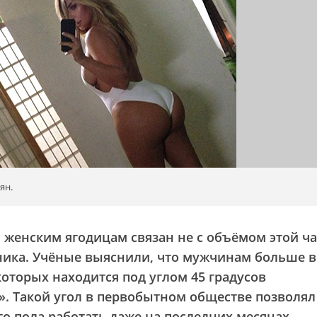
ян.
женским ягодицам связан не с объёмом этой ча
чника. Учёные выяснили, что мужчинам больше в
оторых находится под углом 45 градусов
». Такой угол в первобытном обществе позволял
о пола работать даже на последних месяцах