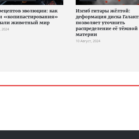
рецептов эволюции: как
Изгиб гитары жёлтой:
и «копипастирования»
деформация диска Галак
япали животный мир
позволяет уточнить
распределение её тёмной
, 2024
материи
10 Август, 2024