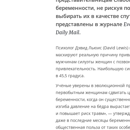
беременности, не рискуя п
выбирать их в качестве сп
представлены в журнале
Ev
.
Daily Mail
Психолог Дэвид Льюис (David Lewis)
маскируют реальную причину привл
мужчинам силуэты женщин с позвон
привлекательность. Наибольшую си
в 45,5 градуса.
Учёные уверены в эволюционной при
первобытным женщинам сдвигать це
беременности, когда он существенн
изгиба давление на бёдра вырастае
и повышает риск травм», — утвержд
даже в последние месяцы беременно
общественная польза от таких особ