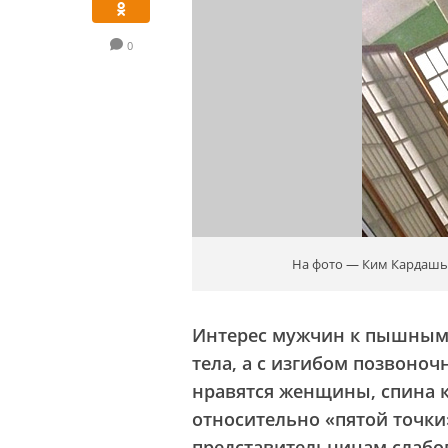
0
На фото — Ким Кардашь
Интерес мужчин к пышным 
тела, а с изгибом позвоно
нравятся женщины, спина к
относительно «пятой точки
представительницам слабог