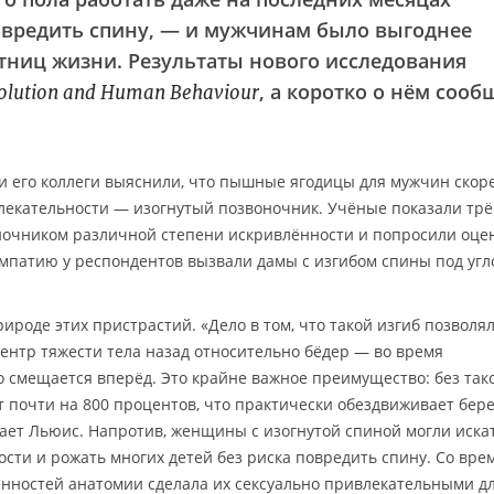
овредить спину, — и мужчинам было выгоднее
утниц жизни. Результаты нового исследования
, а коротко о нём сооб
olution and Human Behaviour
 и его коллеги выяснили, что пышные ягодицы для мужчин скор
екательности — изогнутый позвоночник. Учёные показали тр
очником различной степени искривлённости и попросили оце
мпатию у респондентов вызвали дамы с изгибом спины под угл
роде этих пристрастий. «Дело в том, что такой изгиб позволя
нтр тяжести тела назад относительно бёдер — во время
о смещается вперёд. Это крайне важное преимущество: без так
т почти на 800 процентов, что практически обездвиживает бе
ает Льюис. Напротив, женщины с изогнутой спиной могли иска
сти и рожать многих детей без риска повредить спину. Со вре
енностей анатомии сделала их сексуально привлекательными д