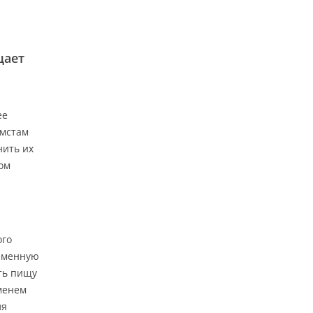
щает
ее
ёмстам
нить их
ом
л
ого
ременную
ть пищу
менем
ля