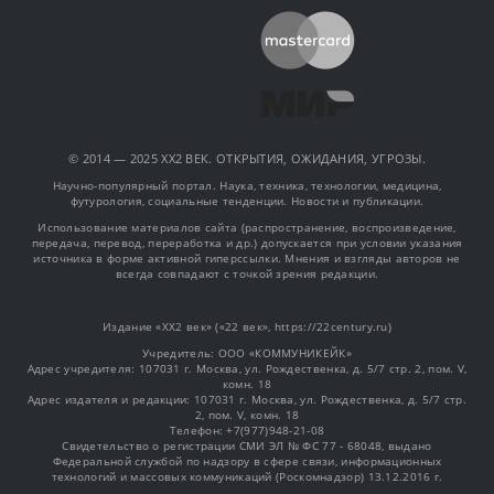
© 2014 — 2025 XX2 ВЕК. ОТКРЫТИЯ, ОЖИДАНИЯ, УГРОЗЫ.
Научно-популярный портал. Наука, техника, технологии, медицина,
футурология, социальные тенденции. Новости и публикации.
Использование материалов сайта (распространение, воспроизведение,
передача, перевод, переработка и др.) допускается при условии указания
источника в форме активной гиперссылки. Мнения и взгляды авторов не
всегда совпадают с точкой зрения редакции.
Издание «XX2 век» («22 век», https://22century.ru)
Учредитель: OOO «КОММУНИКЕЙК»
Адрес учредителя: 107031 г. Москва, ул. Рождественка, д. 5/7 стр. 2, пом. V,
комн. 18
Адрес издателя и редакции: 107031 г. Москва, ул. Рождественка, д. 5/7 стр.
2, пом. V, комн. 18
Телефон: +7(977)948-21-08
Свидетельство о регистрации СМИ ЭЛ № ФС 77 - 68048, выдано
Федеральной службой по надзору в сфере связи, информационных
технологий и массовых коммуникаций (Роскомнадзор) 13.12.2016 г.