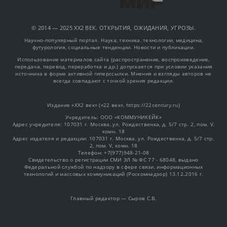
© 2014 — 2025 XX2 ВЕК. ОТКРЫТИЯ, ОЖИДАНИЯ, УГРОЗЫ.
Научно-популярный портал. Наука, техника, технологии, медицина,
футурология, социальные тенденции. Новости и публикации.
Использование материалов сайта (распространение, воспроизведение,
передача, перевод, переработка и др.) допускается при условии указания
источника в форме активной гиперссылки. Мнения и взгляды авторов не
всегда совпадают с точкой зрения редакции.
Издание «XX2 век» («22 век», https://22century.ru)
Учредитель: OOO «КОММУНИКЕЙК»
Адрес учредителя: 107031 г. Москва, ул. Рождественка, д. 5/7 стр. 2, пом. V,
комн. 18
Адрес издателя и редакции: 107031 г. Москва, ул. Рождественка, д. 5/7 стр.
2, пом. V, комн. 18
Телефон: +7(977)948-21-08
Свидетельство о регистрации СМИ ЭЛ № ФС 77 - 68048, выдано
Федеральной службой по надзору в сфере связи, информационных
технологий и массовых коммуникаций (Роскомнадзор) 13.12.2016 г.
Главный редактор — Сыров С.В.