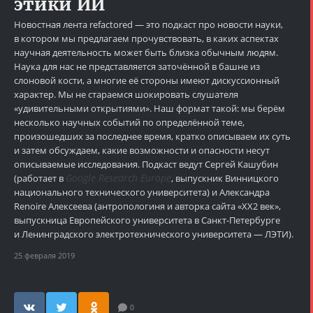
этики ИИ
Новостная лента refactored — это подкаст про новости науки,
в котором мы предлагаем прочувствовать, в каких аспектах
научная деятельность может быть близка обычным людям.
Наука для нас не представляется заточённой в башне из
слоновой кости, а многие её стороны имеют дискуссионный
характер. Мы не стараемся шокировать слушателя
«удивительными открытиями». Наш формат такой: мы берём
несколько научных событий по определённой теме,
произошедших за последнее время, кратко описываем их суть
и затем обсуждаем, какие возможности и опасности несут
описываемые исследования. Подкаст ведут Сергей Кашубин
Google Research Europe
(работает в
, выпускник Винницкого
национального технического университета) и Александра
Renoire Алексеева (антропологиня и авторка сайта «XX2 век»,
выпускница Европейского университета в Санкт-Петербурге
и Ленинградского электротехнического университета — ЛЭТИ).
25 февраля 2019
0