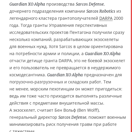
производства
,
Guardian XO Alpha
Sarcos Defense
дочернего подразделения компании
из
Sarcos Robotics
легендарного кластера грантополучателей
DARPA
2000
года. Тогда гранты Управления перспективных
исследовательских проектов Пентагона получили сразу
несколько компаний, разрабатывающих экзоскелеты
для военных нужд. Хотя Sarcos в целом ориентирована
на потребности армии и полиции, а
Guardian XO Alpha
отчасти детище гранта DARPA, это не боевой экзоскелет
и его пользователь не превращается в неудержимого
космодесантника.
предназначен для
Guardian XO Alpha
погрузочно-разгрузочных и складских работ. Тем
не менее, морским пехотинцам он может пригодиться:
ведь им тоже часто приходится выполнять различные
действия с предметами внушительной массы.
А экзоскелет, считает Бен Вольф (Ben Wolff),
генеральный директор
, поможет военным
Sarcos Defense
минимизировать риск получения травм при работе
с тяжестями.