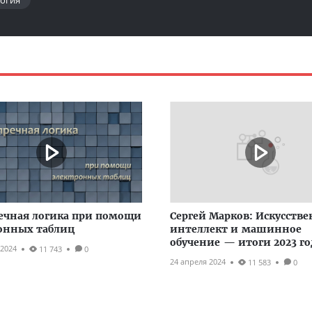
логия
ечная логика при помощи
Сергей Марков: Искусств
онных таблиц
интеллект и машинное
обучение — итоги 2023 го
 2024
11 743
0
24 апреля 2024
11 583
0