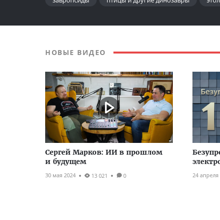
завропсиды
птицы и другие динозавры
это
НОВЫЕ ВИДЕО
Сергей Марков: ИИ в прошлом
Безупр
и будущем
электр
30 мая 2024
24 апреля
13 021
0