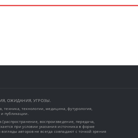
ЫТИЯ, ОЖИДАНИЯ, УГРОЗЫ.
, техника, технологии, медицина, футурология,
 и публикации.
 (распространение, воспроизведение, передача,
ускается при условии указания источника в форме
 взгляды авторов не всегда совпадают с точкой зрения