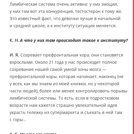
Лимбическая система очень активна: у них эмоции,
у них там вот эта конкуренция, тестостерон к тому же.
Это известный факт, что девочки лучше в начальной
и средней школе, а к институту ситуация меняется.
К. Н.
А что у них там происходит такое к институту?
И. Я.
Созревает префронтальная кора, они становятся
взрослыми. Около 21 года у нас происходит полное
созревание нашей самой умной зоны мозга —
префронтальной коры, которая начинает, наконец (не
у всех, как мы знаем из моей книжки, но у некоторой
части людей), более или менее контролировать порывы
лимбической системы. То есть, если в подростковом
возрасте нам кажется страшно увлекательной идея
украсть тележку из супермаркета и съехать в ней там
с горы…