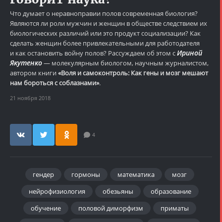
Что думает о неравноправии полов современная биология?
Являются ли роли мужчин и женщин в обществе следствием их
биологических различий или это продукт социализации? Как
сделать женщин более привлекательными для работодателя
Ириной
и как остановить войну полов? Рассуждаем об этом с
Якутенко
— молекулярным биологом, научным журналистом,
автором книги
«Воля и самоконтроль: Как гены и мозг мешают
нам бороться с соблазнами»
.
21 ноября 2018
4
гендер
гормоны
математика
мозг
нейрофизиология
обезьяны
образование
обучение
половой диморфизм
приматы