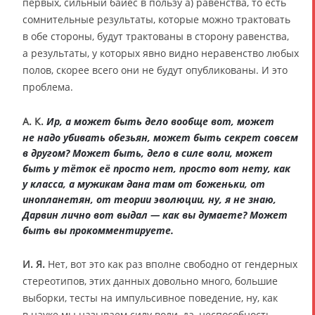
первых, сильный байес в пользу а) равенства, то есть
сомнительные результаты, которые можно трактовать
в обе стороны, будут трактованы в сторону равенства,
а результаты, у которых явно видно неравенство любых
полов, скорее всего они не будут опубликованы. И это
проблема.
А. К.
Ир, а может быть дело вообще вот, может
не надо убивать обезьян, может быть секрет совсем
в другом? Может быть, дело в силе воли, может
быть у тёток её просто нет, просто вот нету, как
у класса, а мужикам дана там от боженьки, от
инопланетян, от теории эволюции, ну, я не знаю,
Дарвин лично вот выдал — как вы думаете? Может
быть вы прокомментируете.
И. Я.
Нет, вот это как раз вполне свободно от гендерных
стереотипов, этих данных довольно много, большие
выборки, тесты на импульсивное поведение, ну, как
в науке мы называем силу воли, да, неспособность