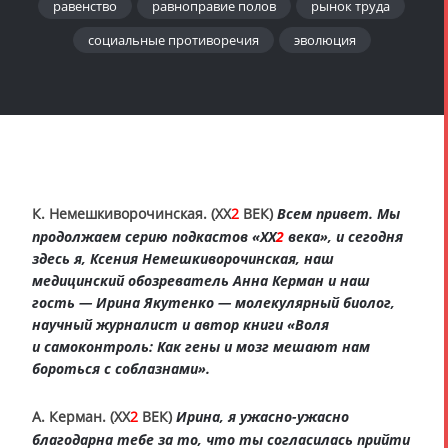
равенство
равноправие полов
рынок труда
социальные противоречия
эволюция
К. Немешкиворочинская. (XX
2
ВЕК)
Всем привет. Мы
продолжаем серию подкастов «XX
2
века», и сегодня
здесь я, Ксения Немешкиворочинская, наш
медицинский обозреватель Анна Керман и наш
гость — Ирина Якутенко — молекулярный биолог,
научный журналист и автор книги «Воля
и самоконтроль: Как гены и мозг мешают нам
бороться с соблазнами».
А. Керман. (XX
2
ВЕК)
Ирина, я ужасно-ужасно
благодарна тебе за то, что ты согласилась прийти