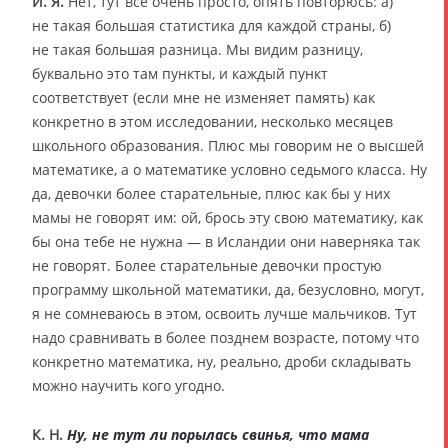
И. Я.
Нет, тут всё очень просто, опять повторюсь: а)
не такая большая статистика для каждой страны, б)
не такая большая разница. Мы видим разницу,
буквально это там пункты, и каждый пункт
соответствует (если мне не изменяет память) как
конкретно в этом исследовании, несколько месяцев
школьного образования. Плюс мы говорим не о высшей
математике, а о математике условно седьмого класса. Ну
да, девочки более старательные, плюс как бы у них
мамы не говорят им: ой, брось эту свою математику, как
бы она тебе не нужна — в Исландии они наверняка так
не говорят. Более старательные девочки простую
программу школьной математики, да, безусловно, могут,
я не сомневаюсь в этом, освоить лучше мальчиков. Тут
надо сравнивать в более позднем возрасте, потому что
конкретно математика, ну, реально, дроби складывать
можно научить кого угодно.
К. Н.
Ну, не тут ли порылась свинья, что мама