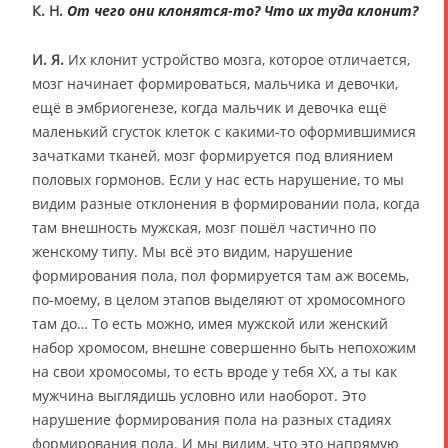
К. Н.
От чего они клонятся-то? Что их туда клонит?
И. Я.
Их клонит устройство мозга, которое отличается,
мозг начинает формироваться, мальчика и девочки,
ещё в эмбриогенезе, когда мальчик и девочка ещё
маленький сгусток клеток с какими-то оформившимися
зачатками тканей, мозг формируется под влиянием
половых гормонов. Если у нас есть нарушение, то мы
видим разные отклонения в формировании пола, когда
там внешность мужская, мозг пошёл частично по
женскому типу. Мы всё это видим, нарушение
формирования пола, пол формируется там аж восемь,
по-моему, в целом этапов выделяют от хромосомного
там до… То есть можно, имея мужской или женский
набор хромосом, внешне совершенно быть непохожим
на свои хромосомы, то есть вроде у тебя ХХ, а ты как
мужчина выглядишь условно или наоборот. Это
нарушение формирования пола на разных стадиях
формирования пола. И мы видим, что это напрямую