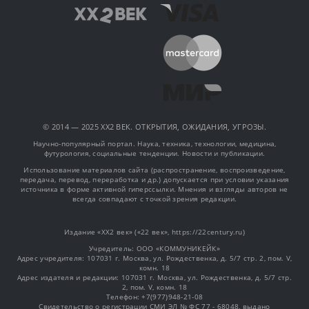
© 2014 — 2025 XX2 ВЕК. ОТКРЫТИЯ, ОЖИДАНИЯ, УГРОЗЫ.
Научно-популярный портал. Наука, техника, технологии, медицина,
футурология, социальные тенденции. Новости и публикации.
Использование материалов сайта (распространение, воспроизведение,
передача, перевод, переработка и др.) допускается при условии указания
источника в форме активной гиперссылки. Мнения и взгляды авторов не
всегда совпадают с точкой зрения редакции.
Издание «XX2 век» («22 век», https://22century.ru)
Учредитель: OOO «КОММУНИКЕЙК»
Адрес учредителя: 107031 г. Москва, ул. Рождественка, д. 5/7 стр. 2, пом. V,
комн. 18
Адрес издателя и редакции: 107031 г. Москва, ул. Рождественка, д. 5/7 стр.
2, пом. V, комн. 18
Телефон: +7(977)948-21-08
Свидетельство о регистрации СМИ ЭЛ № ФС 77 - 68048, выдано