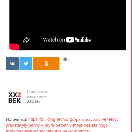
0
Подготовка
материала
XX2 век
Источники:
https://building-tech.org/Архитектура/v-venetsyy-
predstavyly-perviy-v-myre-betonniy-most-bez-stalnogo-
armyrovanyya-napechatanniy-na-3d-pryntere
,