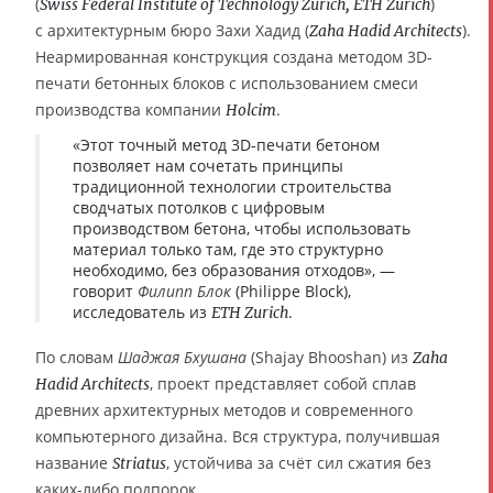
(
)
Swiss Federal Institute of Technology Zurich, ETH Zurich
с архитектурным бюро Захи Хадид (
).
Zaha Hadid Architects
Неармированная конструкция создана методом 3D-
печати бетонных блоков с использованием смеси
производства компании
.
Holcim
«Этот точный метод 3D-печати бетоном
позволяет нам сочетать принципы
традиционной технологии строительства
сводчатых потолков с цифровым
производством бетона, чтобы использовать
материал только там, где это структурно
необходимо, без образования отходов», —
говорит
Филипп Блок
(Philippe Block),
исследователь из
.
ETH Zurich
По словам
Шаджая Бхушана
(Shajay Bhooshan) из
Zaha
, проект представляет собой сплав
Hadid Architects
древних архитектурных методов и современного
компьютерного дизайна. Вся структура, получившая
название
, устойчива за счёт сил сжатия без
Striatus
каких-либо подпорок.