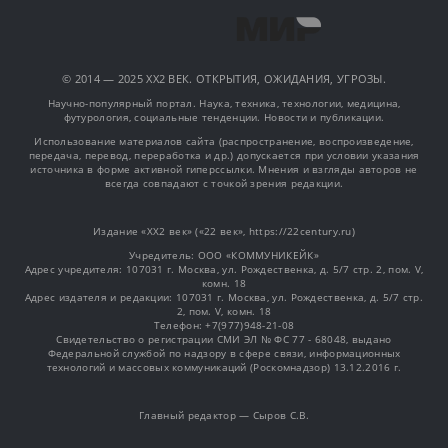
© 2014 — 2025 XX2 ВЕК. ОТКРЫТИЯ, ОЖИДАНИЯ, УГРОЗЫ.
Научно-популярный портал. Наука, техника, технологии, медицина,
футурология, социальные тенденции. Новости и публикации.
Использование материалов сайта (распространение, воспроизведение,
передача, перевод, переработка и др.) допускается при условии указания
источника в форме активной гиперссылки. Мнения и взгляды авторов не
всегда совпадают с точкой зрения редакции.
Издание «XX2 век» («22 век», https://22century.ru)
Учредитель: OOO «КОММУНИКЕЙК»
Адрес учредителя: 107031 г. Москва, ул. Рождественка, д. 5/7 стр. 2, пом. V,
комн. 18
Адрес издателя и редакции: 107031 г. Москва, ул. Рождественка, д. 5/7 стр.
2, пом. V, комн. 18
Телефон: +7(977)948-21-08
Свидетельство о регистрации СМИ ЭЛ № ФС 77 - 68048, выдано
Федеральной службой по надзору в сфере связи, информационных
технологий и массовых коммуникаций (Роскомнадзор) 13.12.2016 г.
Главный редактор — Сыров С.В.