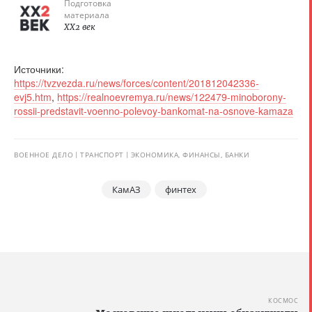
Подготовка
материала
XX2 век
Источники:
https://tvzvezda.ru/news/forces/content/201812042336-
evj5.htm
,
https://realnoevremya.ru/news/122479-minoborony-
rossii-predstavit-voenno-polevoy-bankomat-na-osnove-kamaza
ВОЕННОЕ ДЕЛО
ТРАНСПОРТ
ЭКОНОМИКА, ФИНАНСЫ, БАНКИ
КамАЗ
финтех
КОСМОС