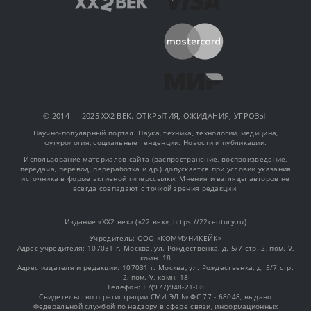
© 2014 — 2025 XX2 ВЕК. ОТКРЫТИЯ, ОЖИДАНИЯ, УГРОЗЫ.
Научно-популярный портал. Наука, техника, технологии, медицина,
футурология, социальные тенденции. Новости и публикации.
Использование материалов сайта (распространение, воспроизведение,
передача, перевод, переработка и др.) допускается при условии указания
источника в форме активной гиперссылки. Мнения и взгляды авторов не
всегда совпадают с точкой зрения редакции.
Издание «XX2 век» («22 век», https://22century.ru)
Учредитель: OOO «КОММУНИКЕЙК»
Адрес учредителя: 107031 г. Москва, ул. Рождественка, д. 5/7 стр. 2, пом. V,
комн. 18
Адрес издателя и редакции: 107031 г. Москва, ул. Рождественка, д. 5/7 стр.
2, пом. V, комн. 18
Телефон: +7(977)948-21-08
Свидетельство о регистрации СМИ ЭЛ № ФС 77 - 68048, выдано
Федеральной службой по надзору в сфере связи, информационных