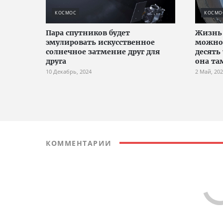
КОСМОС
КОСМО
Пара спутников будет
Жизнь 
эмулировать искусственное
можно 
солнечное затмение друг для
десять
друга
она та
10 Декабрь, 2024
2 Май, 20
КОММЕНТАРИИ
Comments are disabled