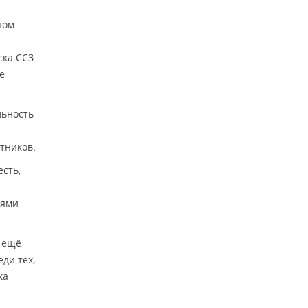
ном
ска ССЗ
е
льность
тников.
сть,
нями
 ещё
ди тех,
ка