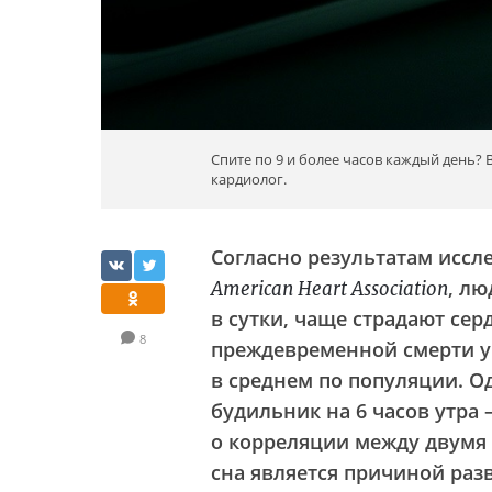
Спите по 9 и более часов каждый день?
кардиолог.
Согласно результатам исс
, лю
American Heart Association
в сутки, чаще страдают се
8
преждевременной смерти у 
в среднем по популяции. О
будильник на 6 часов утра
о корреляции
между двумя 
сна является
причиной
разв