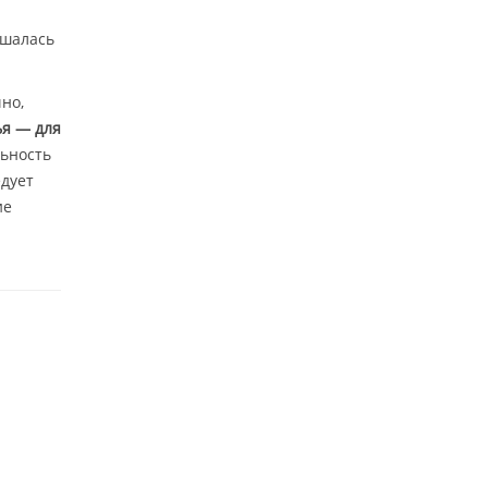
ышалась
но,
ья — для
льность
едует
ие