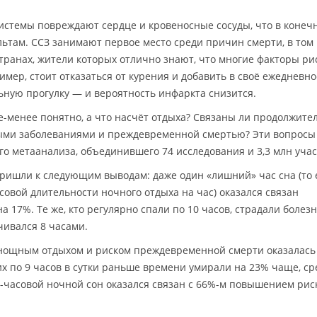
истемы повреждают сердце и кровеносные сосуды, что в конеч
льтам. ССЗ занимают первое место среди причин смерти, в том
транах, жители которых отлично знают, что многие факторы ри
мер, стоит отказаться от курения и добавить в своё ежедневно
ную прогулку — и вероятность инфаркта снизится.
е-менее понятно, а что насчёт отдыха? Связаны ли продолжите
стыми заболеваниями и преждевременной смертью? Эти вопросы
го метаанализа, объединившего 74 исследования и 3,3 млн учас
ришли к следующим выводам: даже один «лишний» час сна (то е
вой длительности ночного отдыха на час) оказался связан
а 17%. Те же, кто регулярно спали по 10 часов, страдали болез
чивался 8 часами.
нощным отдыхом и риском преждевременной смерти оказалась
х по 9 часов в сутки раньше времени умирали на 23% чаще, сре
11-часовой ночной сон оказался связан с 66%-м повышением рис