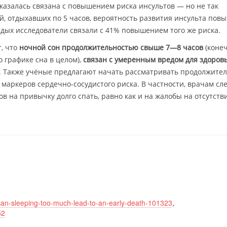
казалась связана с повышением риска инсультов — но не так
ей, отдыхавших по 5 часов, вероятность развития инсульта пов
отдых исследователи связали с 41% повышением того же риска.
, что
ночной сон продолжительностью свыше 7—8 часов
(конеч
о графике сна в целом),
связан с умеренным вредом для здоров
. Также учёные предлагают начать рассматривать продолжите
 маркеров сердечно-сосудистого риска. В частности, врачам сл
 на привычку долго спать, равно как и на жалобы на отсутств
can-sleeping-too-much-lead-to-an-early-death-101323
,
52