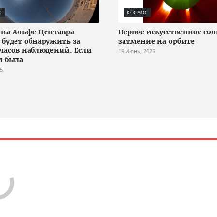
С
КОСМОС
на Альфе Центавра
Первое искусственное со
будет обнаружить за
затмение на орбите
 часов наблюдений. Если
19 Июнь, 2025
м была
25