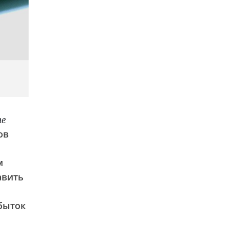
he
ов
м
авить
быток