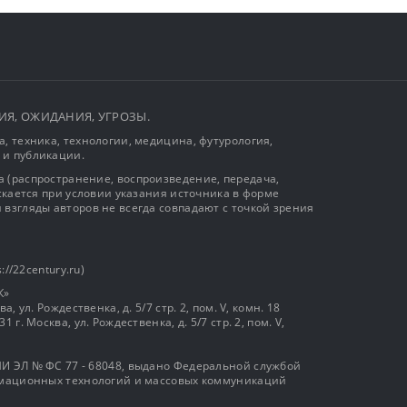
ЫТИЯ, ОЖИДАНИЯ, УГРОЗЫ.
, техника, технологии, медицина, футурология,
 и публикации.
 (распространение, воспроизведение, передача,
ускается при условии указания источника в форме
 взгляды авторов не всегда совпадают с точкой зрения
://22century.ru)
К»
, ул. Рождественка, д. 5/7 стр. 2, пом. V, комн. 18
г. Москва, ул. Рождественка, д. 5/7 стр. 2, пом. V,
И ЭЛ № ФС 77 - 68048, выдано Федеральной службой
ормационных технологий и массовых коммуникаций