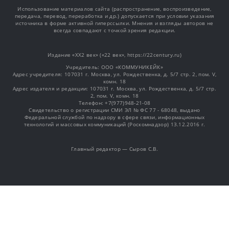
Использование материалов сайта (распространение, воспроизведение,
передача, перевод, переработка и др.) допускается при условии указания
источника в форме активной гиперссылки. Мнения и взгляды авторов не
всегда совпадают с точкой зрения редакции.
Издание «XX2 век» («22 век», https://22century.ru)
Учредитель: OOO «КОММУНИКЕЙК»
Адрес учредителя: 107031 г. Москва, ул. Рождественка, д. 5/7 стр. 2, пом. V,
комн. 18
Адрес издателя и редакции: 107031 г. Москва, ул. Рождественка, д. 5/7 стр.
2, пом. V, комн. 18
Телефон: +7(977)948-21-08
Свидетельство о регистрации СМИ ЭЛ № ФС 77 - 68048, выдано
Федеральной службой по надзору в сфере связи, информационных
технологий и массовых коммуникаций (Роскомнадзор) 13.12.2016 г.
Главный редактор — Сыров С.В.