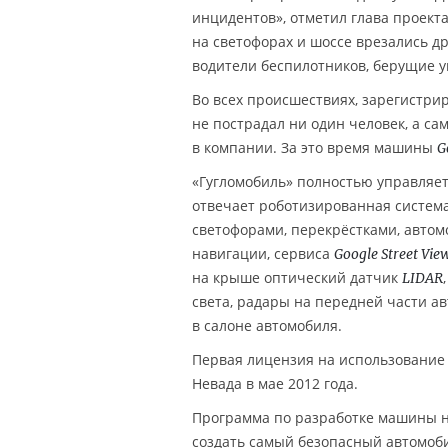
инцидентов», отметил глава проект
на светофорах и шоссе врезались д
водители беспилотников, берущие у
Во всех происшествиях, зарегистри
не пострадал ни один человек, а 
в компании. За это время машины
G
«Гугломобиль» полностью управляет
отвечает роботизированная система
светофорами, перекрёстками, автом
навигации, сервиса
Google Street Vie
на крыше оптический датчик
LIDAR
света, радары на передней части а
в салоне автомобиля.
Первая лицензия на использование 
Невада в мае 2012 года.
Программа по разработке машины н
создать самый безопасный автомоб