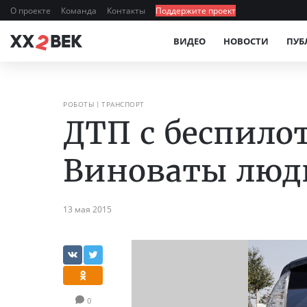
О проекте
Команда
Контакты
Поддержите проект
ВИДЕО
НОВОСТИ
ПУБ
РОБОТЫ
ТРАНСПОРТ
ДТП с беспило
Виноваты люд
13 мая 2015
0