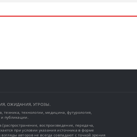
ЫТИЯ, ОЖИДАНИЯ, УГРОЗЫ.
, техника, технологии, медицина, футурология,
 и публикации.
 (распространение, воспроизведение, передача,
ускается при условии указания источника в форме
 взгляды авторов не всегда совпадают с точкой зрения