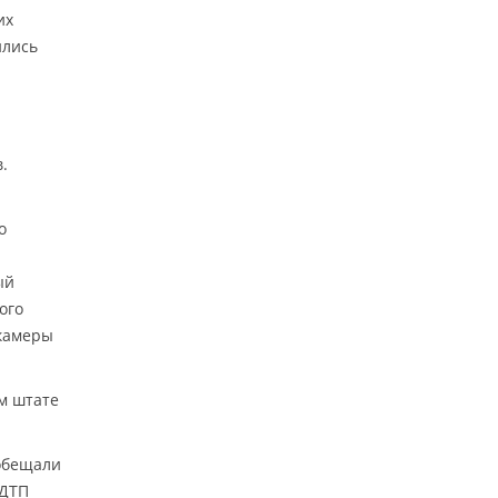
их
ились
.
о
ый
ого
окамеры
м штате
 обещали
 ДТП