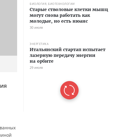
БИОЛОГИЯ, БИОТЕХНОЛОГИИ
Старые стволовые клетки мышц
могут снова работать как
молодые, но есть нюанс
30 июля
ЭНЕРГЕТИКА
Итальянский стартап испытает
лазерную передачу энергии
на орбите
29 июля
ния
ованных
ичиной