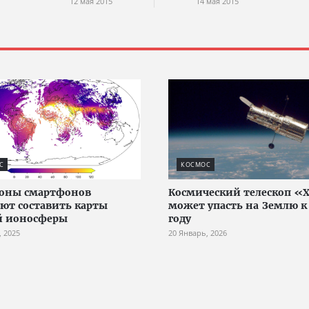
12 мая 2015
14 мая 2015
С
КОСМОС
оны смартфонов
Космический телескоп «
ют составить карты
может упасть на Землю к
й ионосферы
году
, 2025
20 Январь, 2026