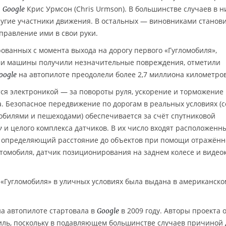
а
Крис Урмсон (Chris Urmson). В большинстве случаев в н
Google
ругие участники движения. В остальных — виновниками станов
правление ими в свои руки.
рованных с момента выхода на дорогу первого «Гугломобиля»,
сами машины получили незначительные повреждения, отметили
на автопилоте преодолели более 2,7 миллиона километров
oogle
ся электроникой — за повороты руля, ускорение и торможение
. Безопасное передвижение по дорогам в реальных условиях (с
обилями и пешеходами) обеспечивается за счёт спутниковой
и целого комплекса датчиков. В их число входят расположенн
w
, определяющий расстояние до объектов при помощи отражённ
втомобиля, датчик позиционирования на заднем колесе и виде
«Гугломобиля» в уличных условиях была выдана в американско
а автопилоте стартовала в
в 2009 году. Авторы проекта
Google
иль, поскольку в подавляющем большинстве случаев причиной