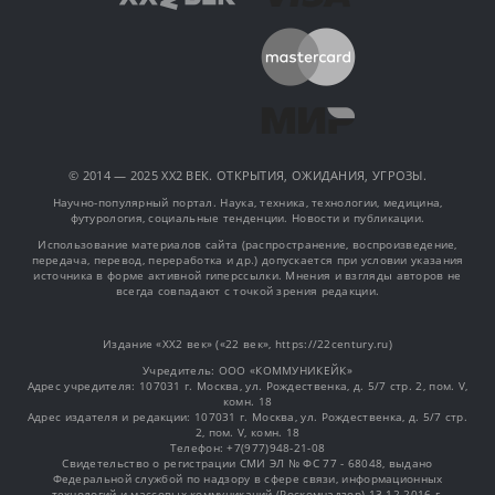
© 2014 — 2025 XX2 ВЕК. ОТКРЫТИЯ, ОЖИДАНИЯ, УГРОЗЫ.
Научно-популярный портал. Наука, техника, технологии, медицина,
футурология, социальные тенденции. Новости и публикации.
Использование материалов сайта (распространение, воспроизведение,
передача, перевод, переработка и др.) допускается при условии указания
источника в форме активной гиперссылки. Мнения и взгляды авторов не
всегда совпадают с точкой зрения редакции.
Издание «XX2 век» («22 век», https://22century.ru)
Учредитель: OOO «КОММУНИКЕЙК»
Адрес учредителя: 107031 г. Москва, ул. Рождественка, д. 5/7 стр. 2, пом. V,
комн. 18
Адрес издателя и редакции: 107031 г. Москва, ул. Рождественка, д. 5/7 стр.
2, пом. V, комн. 18
Телефон: +7(977)948-21-08
Свидетельство о регистрации СМИ ЭЛ № ФС 77 - 68048, выдано
Федеральной службой по надзору в сфере связи, информационных
технологий и массовых коммуникаций (Роскомнадзор) 13.12.2016 г.