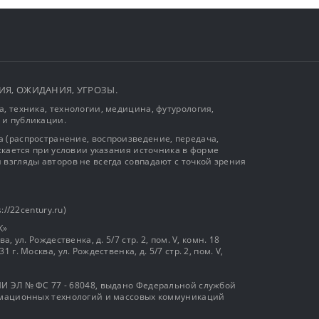
ЫТИЯ, ОЖИДАНИЯ, УГРОЗЫ.
, техника, технологии, медицина, футурология,
 и публикации.
 (распространение, воспроизведение, передача,
ускается при условии указания источника в форме
 взгляды авторов не всегда совпадают с точкой зрения
://22century.ru)
К»
, ул. Рождественка, д. 5/7 стр. 2, пом. V, комн. 18
г. Москва, ул. Рождественка, д. 5/7 стр. 2, пом. V,
И ЭЛ № ФС 77 - 68048, выдано Федеральной службой
ормационных технологий и массовых коммуникаций