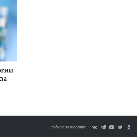
огии
за
Следите за новостями: