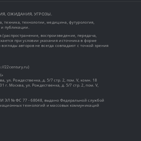
ЫТИЯ, ОЖИДАНИЯ, УГРОЗЫ.
, техника, технологии, медицина, футурология,
 и публикации.
 (распространение, воспроизведение, передача,
ускается при условии указания источника в форме
 взгляды авторов не всегда совпадают с точкой зрения
://22century.ru)
К»
, ул. Рождественка, д. 5/7 стр. 2, пом. V, комн. 18
г. Москва, ул. Рождественка, д. 5/7 стр. 2, пом. V,
И ЭЛ № ФС 77 - 68048, выдано Федеральной службой
ормационных технологий и массовых коммуникаций