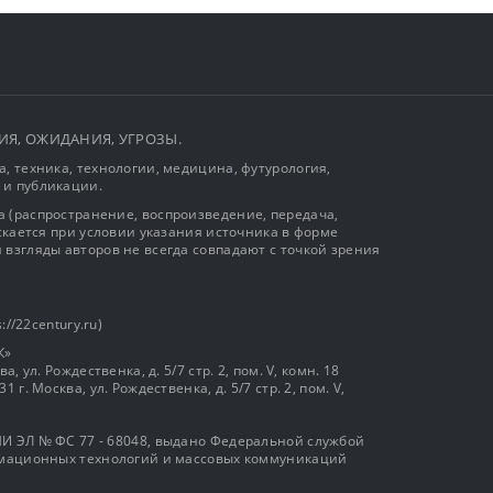
ЫТИЯ, ОЖИДАНИЯ, УГРОЗЫ.
, техника, технологии, медицина, футурология,
 и публикации.
 (распространение, воспроизведение, передача,
ускается при условии указания источника в форме
 взгляды авторов не всегда совпадают с точкой зрения
://22century.ru)
К»
, ул. Рождественка, д. 5/7 стр. 2, пом. V, комн. 18
г. Москва, ул. Рождественка, д. 5/7 стр. 2, пом. V,
И ЭЛ № ФС 77 - 68048, выдано Федеральной службой
ормационных технологий и массовых коммуникаций