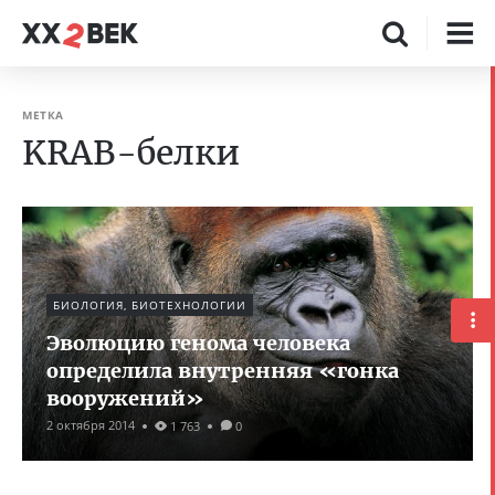
МЕТКА
KRAB-белки
БИОЛОГИЯ, БИОТЕХНОЛОГИИ
Эволюцию генома человека
определила внутренняя «гонка
вооружений»
2 октября 2014
1 763
0