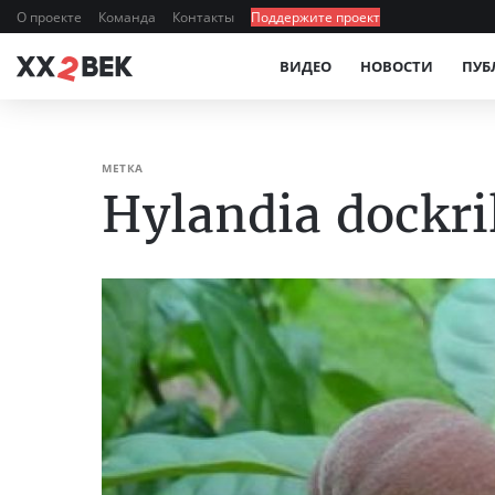
О проекте
Команда
Контакты
Поддержите проект
ВИДЕО
НОВОСТИ
ПУБ
МЕТКА
Hylandia dockril