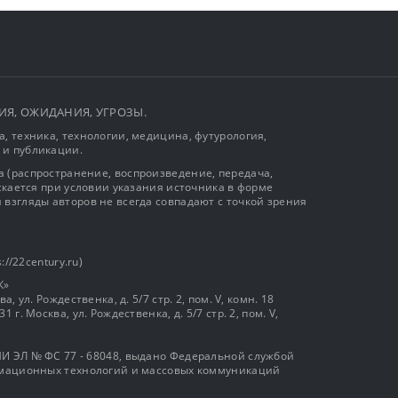
ЫТИЯ, ОЖИДАНИЯ, УГРОЗЫ.
, техника, технологии, медицина, футурология,
 и публикации.
 (распространение, воспроизведение, передача,
ускается при условии указания источника в форме
 взгляды авторов не всегда совпадают с точкой зрения
://22century.ru)
К»
, ул. Рождественка, д. 5/7 стр. 2, пом. V, комн. 18
г. Москва, ул. Рождественка, д. 5/7 стр. 2, пом. V,
И ЭЛ № ФС 77 - 68048, выдано Федеральной службой
ормационных технологий и массовых коммуникаций