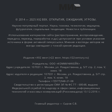
© 2014 — 2025 XX2 ВЕК. ОТКРЫТИЯ, ОЖИДАНИЯ, УГРОЗЫ.
Научно-популярный портал. Наука, техника, технологии, медицина,
футурология, социальные тенденции. Новости и публикации.
Использование материалов сайта (распространение, воспроизведение,
передача, перевод, переработка и др.) допускается при условии указания
источника в форме активной гиперссылки. Мнения и взгляды авторов не
всегда совпадают с точкой зрения редакции.
Издание «XX2 век» («22 век», https://22century.ru)
Учредитель: OOO «КОММУНИКЕЙК»
Адрес учредителя: 107031 г. Москва, ул. Рождественка, д. 5/7 стр. 2, пом. V,
комн. 18
Адрес издателя и редакции: 107031 г. Москва, ул. Рождественка, д. 5/7 стр.
2, пом. V, комн. 18
Телефон: +7(977)948-21-08
Свидетельство о регистрации СМИ ЭЛ № ФС 77 - 68048, выдано
Федеральной службой по надзору в сфере связи, информационных
технологий и массовых коммуникаций (Роскомнадзор) 13.12.2016 г.
Главный редактор — Сыров С.В.