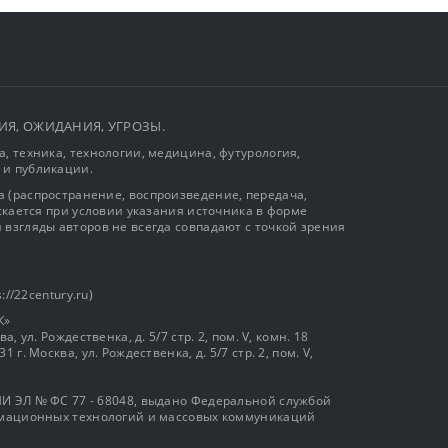
ЫТИЯ, ОЖИДАНИЯ, УГРОЗЫ.
, техника, технологии, медицина, футурология,
 и публикации.
 (распространение, воспроизведение, передача,
ускается при условии указания источника в форме
 взгляды авторов не всегда совпадают с точкой зрения
://22century.ru)
К»
, ул. Рождественка, д. 5/7 стр. 2, пом. V, комн. 18
г. Москва, ул. Рождественка, д. 5/7 стр. 2, пом. V,
И ЭЛ № ФС 77 - 68048, выдано Федеральной службой
ормационных технологий и массовых коммуникаций