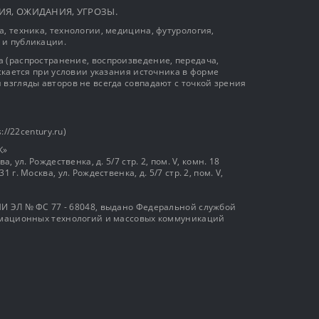
ЫТИЯ, ОЖИДАНИЯ, УГРОЗЫ.
, техника, технологии, медицина, футурология,
 и публикации.
 (распространение, воспроизведение, передача,
ускается при условии указания источника в форме
 взгляды авторов не всегда совпадают с точкой зрения
://22century.ru)
К»
, ул. Рождественка, д. 5/7 стр. 2, пом. V, комн. 18
г. Москва, ул. Рождественка, д. 5/7 стр. 2, пом. V,
И ЭЛ № ФС 77 - 68048, выдано Федеральной службой
ормационных технологий и массовых коммуникаций