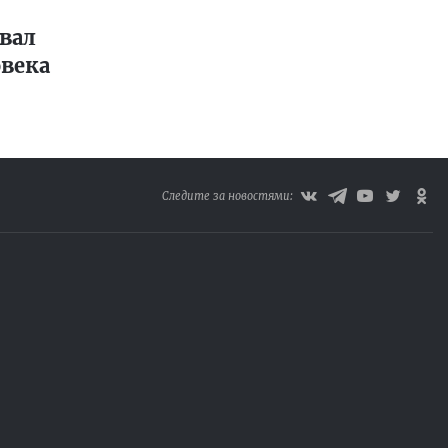
вал
века
Следите за новостями: