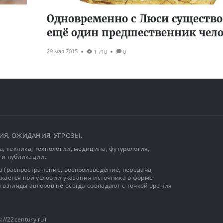
Одновременно с Люси существо
ещё один предшественник чело
29 мая 2015
1 710
0
ЫТИЯ, ОЖИДАНИЯ, УГРОЗЫ.
, техника, технологии, медицина, футурология,
 и публикации.
 (распространение, воспроизведение, передача,
ускается при условии указания источника в форме
 взгляды авторов не всегда совпадают с точкой зрения
://22century.ru)