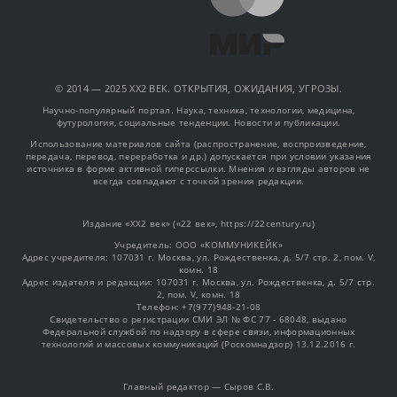
© 2014 — 2025 XX2 ВЕК. ОТКРЫТИЯ, ОЖИДАНИЯ, УГРОЗЫ.
Научно-популярный портал. Наука, техника, технологии, медицина,
футурология, социальные тенденции. Новости и публикации.
Использование материалов сайта (распространение, воспроизведение,
передача, перевод, переработка и др.) допускается при условии указания
источника в форме активной гиперссылки. Мнения и взгляды авторов не
всегда совпадают с точкой зрения редакции.
Издание «XX2 век» («22 век», https://22century.ru)
Учредитель: OOO «КОММУНИКЕЙК»
Адрес учредителя: 107031 г. Москва, ул. Рождественка, д. 5/7 стр. 2, пом. V,
комн. 18
Адрес издателя и редакции: 107031 г. Москва, ул. Рождественка, д. 5/7 стр.
2, пом. V, комн. 18
Телефон: +7(977)948-21-08
Свидетельство о регистрации СМИ ЭЛ № ФС 77 - 68048, выдано
Федеральной службой по надзору в сфере связи, информационных
технологий и массовых коммуникаций (Роскомнадзор) 13.12.2016 г.
Главный редактор — Сыров С.В.