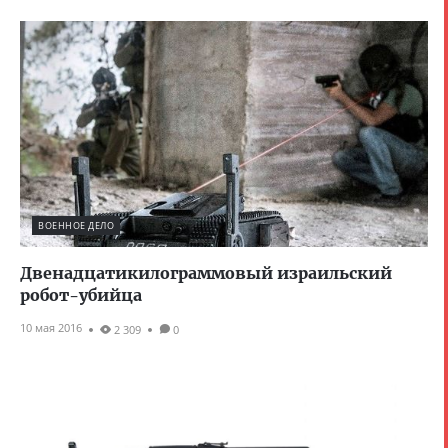
ВОЕННОЕ ДЕЛО
Двенадцати­кило­граммовый израильский
робот-убийца
10 мая 2016
2 309
0