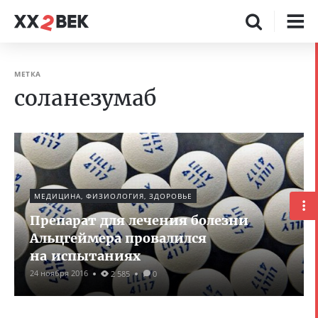
МЕТКА
соланезумаб
МЕДИЦИНА, ФИЗИОЛОГИЯ, ЗДОРОВЬЕ
Препарат для лечения болезни
Альцгеймера провалился
на испытаниях
24 ноября 2016
2 585
0