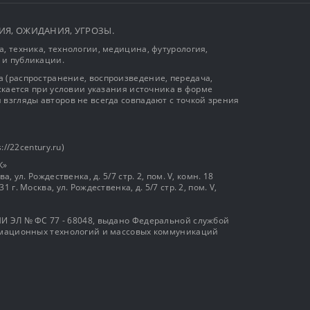
ЫТИЯ, ОЖИДАНИЯ, УГРОЗЫ.
, техника, технологии, медицина, футурология,
 и публикации.
 (распространение, воспроизведение, передача,
ускается при условии указания источника в форме
 взгляды авторов не всегда совпадают с точкой зрения
://22century.ru)
К»
, ул. Рождественка, д. 5/7 стр. 2, пом. V, комн. 18
г. Москва, ул. Рождественка, д. 5/7 стр. 2, пом. V,
И ЭЛ № ФС 77 - 68048, выдано Федеральной службой
ормационных технологий и массовых коммуникаций