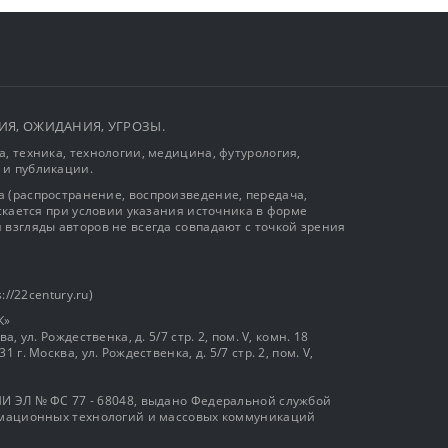
ЫТИЯ, ОЖИДАНИЯ, УГРОЗЫ.
, техника, технологии, медицина, футурология,
 и публикации.
 (распространение, воспроизведение, передача,
ускается при условии указания источника в форме
 взгляды авторов не всегда совпадают с точкой зрения
://22century.ru)
К»
, ул. Рождественка, д. 5/7 стр. 2, пом. V, комн. 18
г. Москва, ул. Рождественка, д. 5/7 стр. 2, пом. V,
И ЭЛ № ФС 77 - 68048, выдано Федеральной службой
ормационных технологий и массовых коммуникаций