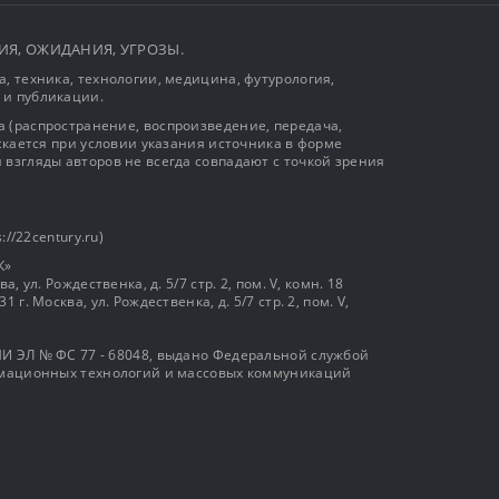
ЫТИЯ, ОЖИДАНИЯ, УГРОЗЫ.
, техника, технологии, медицина, футурология,
 и публикации.
 (распространение, воспроизведение, передача,
ускается при условии указания источника в форме
 взгляды авторов не всегда совпадают с точкой зрения
://22century.ru)
К»
, ул. Рождественка, д. 5/7 стр. 2, пом. V, комн. 18
г. Москва, ул. Рождественка, д. 5/7 стр. 2, пом. V,
И ЭЛ № ФС 77 - 68048, выдано Федеральной службой
ормационных технологий и массовых коммуникаций