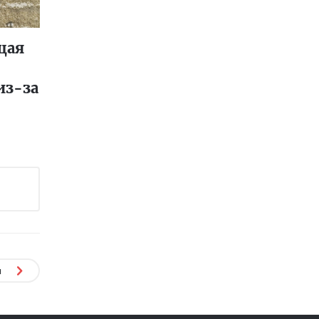
щая
из-за
я