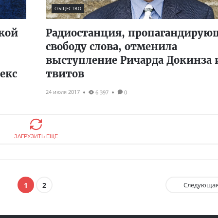
ОБЩЕСТВО
ской
Радиостанция, пропагандирую
свободу слова, отменила
выступление Ричарда Докинза 
екс
твитов
24 июля 2017
6 397
0
ЗАГРУЗИТЬ ЕЩЕ
1
2
Следующа