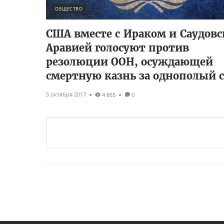
ОБЩЕСТВО
США вместе с Ираком и Саудов
Аравией голосуют против
резолюции ООН, осуждающей
смертную казнь за однополый с
5 октября 2017
4 865
0