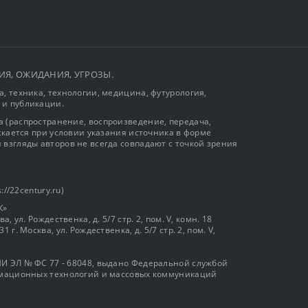
ЫТИЯ, ОЖИДАНИЯ, УГРОЗЫ.
, техника, технологии, медицина, футурология,
 и публикации.
 (распространение, воспроизведение, передача,
ускается при условии указания источника в форме
 взгляды авторов не всегда совпадают с точкой зрения
://22century.ru)
К»
, ул. Рождественка, д. 5/7 стр. 2, пом. V, комн. 18
г. Москва, ул. Рождественка, д. 5/7 стр. 2, пом. V,
И ЭЛ № ФС 77 - 68048, выдано Федеральной службой
ормационных технологий и массовых коммуникаций