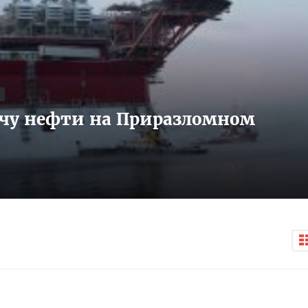
Е
чу нефти на Приразломном