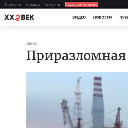
О проекте
Команда
Контакты
Поддержите проект
ВИДЕО
НОВОСТИ
ПУБ
МЕТКА
Приразломная