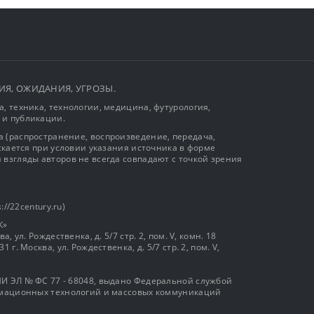
ЫТИЯ, ОЖИДАНИЯ, УГРОЗЫ.
, техника, технологии, медицина, футурология,
 и публикации.
 (распространение, воспроизведение, передача,
ускается при условии указания источника в форме
 взгляды авторов не всегда совпадают с точкой зрения
://22century.ru)
К»
, ул. Рождественка, д. 5/7 стр. 2, пом. V, комн. 18
г. Москва, ул. Рождественка, д. 5/7 стр. 2, пом. V,
И ЭЛ № ФС 77 - 68048, выдано Федеральной службой
ормационных технологий и массовых коммуникаций