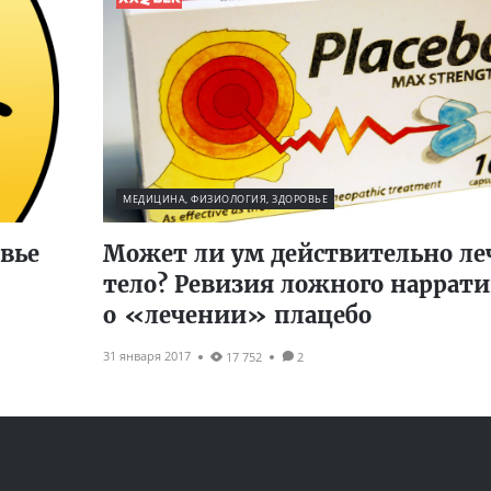
МЕДИЦИНА, ФИЗИОЛОГИЯ, ЗДОРОВЬЕ
вье
Может ли ум действительно ле
тело? Ревизия ложного наррати
о «лечении» плацебо
31 января 2017
17 752
2