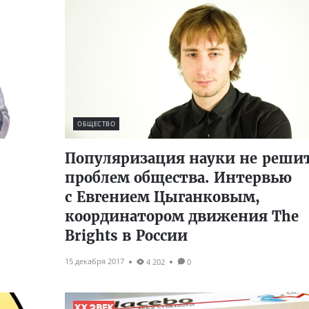
ОБЩЕСТВО
Популяризация науки не реши
проблем общества. Интервью
с Евгением Цыганковым,
координатором движения The
Brights в России
15 декабря 2017
4 202
0