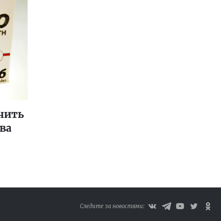
чить
ва
Следите за новостями: