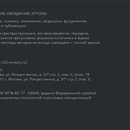
ЫТИЯ, ОЖИДАНИЯ, УГРОЗЫ.
, техника, технологии, медицина, футурология,
 и публикации.
 (распространение, воспроизведение, передача,
ускается при условии указания источника в форме
 взгляды авторов не всегда совпадают с точкой зрения
://22century.ru)
К»
, ул. Рождественка, д. 5/7 стр. 2, пом. V, комн. 18
г. Москва, ул. Рождественка, д. 5/7 стр. 2, пом. V,
И ЭЛ № ФС 77 - 68048, выдано Федеральной службой
ормационных технологий и массовых коммуникаций