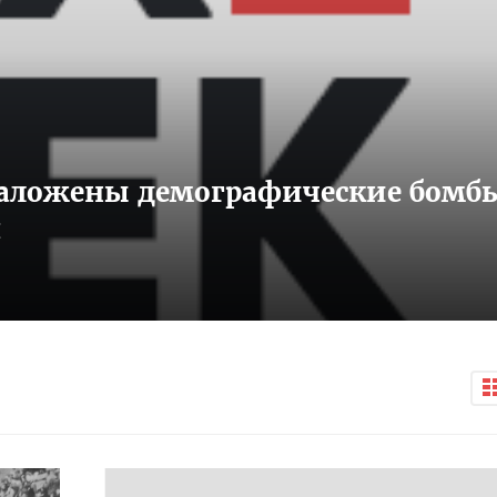
 заложены демографические бомб
я