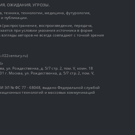
ЫТИЯ, ОЖИДАНИЯ, УГРОЗЫ.
, техника, технологии, медицина, футурология,
 и публикации.
 (распространение, воспроизведение, передача,
ускается при условии указания источника в форме
 взгляды авторов не всегда совпадают с точкой зрения
://22century.ru)
К»
, ул. Рождественка, д. 5/7 стр. 2, пом. V, комн. 18
г. Москва, ул. Рождественка, д. 5/7 стр. 2, пом. V,
И ЭЛ № ФС 77 - 68048, выдано Федеральной службой
ормационных технологий и массовых коммуникаций