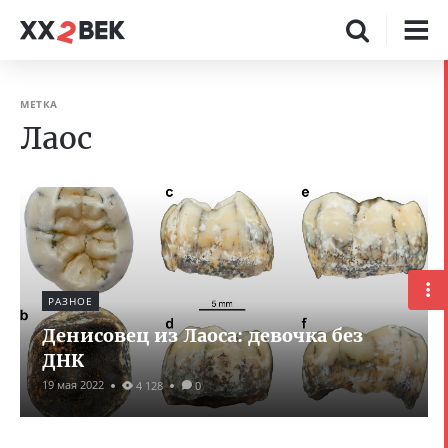
МЕТКА
Лаос
РАЗНОЕ
Денисовец из Лаоса: девочка без
ДНК
19 мая 2022
4 128
0