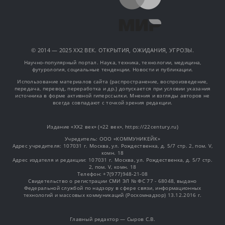
© 2014 — 2025 XX2 ВЕК. ОТКРЫТИЯ, ОЖИДАНИЯ, УГРОЗЫ.
Научно-популярный портал. Наука, техника, технологии, медицина,
футурология, социальные тенденции. Новости и публикации.
Использование материалов сайта (распространение, воспроизведение,
передача, перевод, переработка и др.) допускается при условии указания
источника в форме активной гиперссылки. Мнения и взгляды авторов не
всегда совпадают с точкой зрения редакции.
Издание «XX2 век» («22 век», https://22century.ru)
Учредитель: OOO «КОММУНИКЕЙК»
Адрес учредителя: 107031 г. Москва, ул. Рождественка, д. 5/7 стр. 2, пом. V,
комн. 18
Адрес издателя и редакции: 107031 г. Москва, ул. Рождественка, д. 5/7 стр.
2, пом. V, комн. 18
Телефон: +7(977)948-21-08
Свидетельство о регистрации СМИ ЭЛ № ФС 77 - 68048, выдано
Федеральной службой по надзору в сфере связи, информационных
технологий и массовых коммуникаций (Роскомнадзор) 13.12.2016 г.
Главный редактор — Сыров С.В.