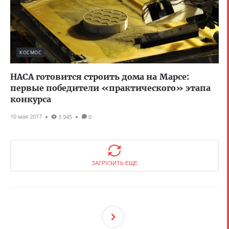
КОСМОС
НАСА готовится строить дома на Марсе:
первые победители «практического» этапа
конкурса
10 мая 2017
3 945
0
ЗАГРУЗИТЬ ЕЩЕ
След
Ующ
Ая