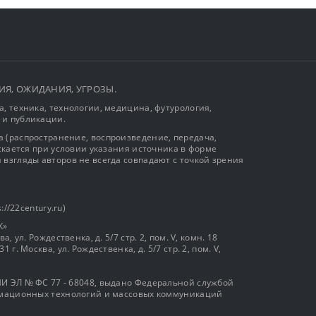
ЫТИЯ, ОЖИДАНИЯ, УГРОЗЫ.
, техника, технологии, медицина, футурология,
 и публикации.
 (распространение, воспроизведение, передача,
ускается при условии указания источника в форме
 взгляды авторов не всегда совпадают с точкой зрения
://22century.ru)
К»
, ул. Рождественка, д. 5/7 стр. 2, пом. V, комн. 18
г. Москва, ул. Рождественка, д. 5/7 стр. 2, пом. V,
И ЭЛ № ФС 77 - 68048, выдано Федеральной службой
ормационных технологий и массовых коммуникаций