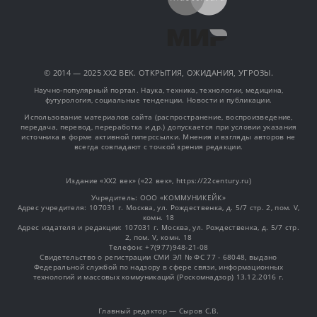
© 2014 — 2025 XX2 ВЕК. ОТКРЫТИЯ, ОЖИДАНИЯ, УГРОЗЫ.
Научно-популярный портал. Наука, техника, технологии, медицина,
футурология, социальные тенденции. Новости и публикации.
Использование материалов сайта (распространение, воспроизведение,
передача, перевод, переработка и др.) допускается при условии указания
источника в форме активной гиперссылки. Мнения и взгляды авторов не
всегда совпадают с точкой зрения редакции.
Издание «XX2 век» («22 век», https://22century.ru)
Учредитель: OOO «КОММУНИКЕЙК»
Адрес учредителя: 107031 г. Москва, ул. Рождественка, д. 5/7 стр. 2, пом. V,
комн. 18
Адрес издателя и редакции: 107031 г. Москва, ул. Рождественка, д. 5/7 стр.
2, пом. V, комн. 18
Телефон: +7(977)948-21-08
Свидетельство о регистрации СМИ ЭЛ № ФС 77 - 68048, выдано
Федеральной службой по надзору в сфере связи, информационных
технологий и массовых коммуникаций (Роскомнадзор) 13.12.2016 г.
Главный редактор — Сыров С.В.