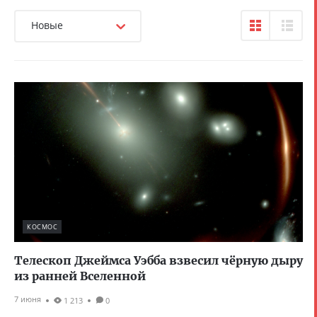
Новые
КОСМОС
Телескоп Джеймса Уэбба взвесил чёрную дыру
из ранней Вселенной
7 июня
1 213
0