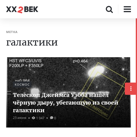
МЕТКА
галактики
КОСМОС
Телескоп Джеймса Уэбба нашёл
чёрную дыру, убегающую из своей
галактики
23 июня
1 047
0