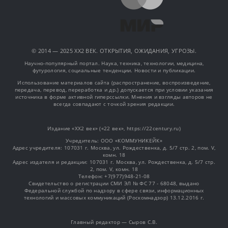
© 2014 — 2025 XX2 ВЕК. ОТКРЫТИЯ, ОЖИДАНИЯ, УГРОЗЫ.
Научно-популярный портал. Наука, техника, технологии, медицина,
футурология, социальные тенденции. Новости и публикации.
Использование материалов сайта (распространение, воспроизведение,
передача, перевод, переработка и др.) допускается при условии указания
источника в форме активной гиперссылки. Мнения и взгляды авторов не
всегда совпадают с точкой зрения редакции.
Издание «XX2 век» («22 век», https://22century.ru)
Учредитель: OOO «КОММУНИКЕЙК»
Адрес учредителя: 107031 г. Москва, ул. Рождественка, д. 5/7 стр. 2, пом. V,
комн. 18
Адрес издателя и редакции: 107031 г. Москва, ул. Рождественка, д. 5/7 стр.
2, пом. V, комн. 18
Телефон: +7(977)948-21-08
Свидетельство о регистрации СМИ ЭЛ № ФС 77 - 68048, выдано
Федеральной службой по надзору в сфере связи, информационных
технологий и массовых коммуникаций (Роскомнадзор) 13.12.2016 г.
Главный редактор — Сыров С.В.