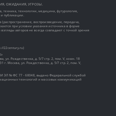
ЫТИЯ, ОЖИДАНИЯ, УГРОЗЫ.
, техника, технологии, медицина, футурология,
 и публикации.
 (распространение, воспроизведение, передача,
ускается при условии указания источника в форме
 взгляды авторов не всегда совпадают с точкой зрения
://22century.ru)
К»
, ул. Рождественка, д. 5/7 стр. 2, пом. V, комн. 18
г. Москва, ул. Рождественка, д. 5/7 стр. 2, пом. V,
И ЭЛ № ФС 77 - 68048, выдано Федеральной службой
ормационных технологий и массовых коммуникаций