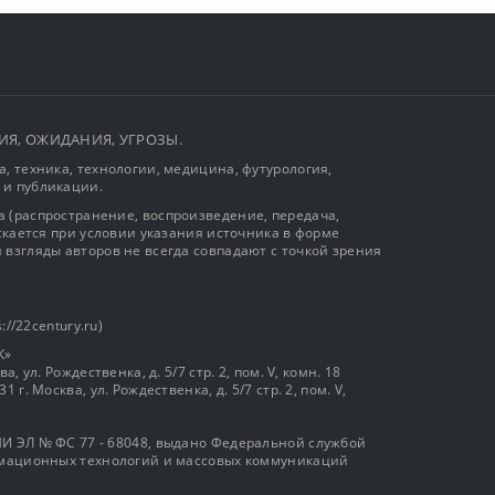
ЫТИЯ, ОЖИДАНИЯ, УГРОЗЫ.
, техника, технологии, медицина, футурология,
 и публикации.
 (распространение, воспроизведение, передача,
ускается при условии указания источника в форме
 взгляды авторов не всегда совпадают с точкой зрения
://22century.ru)
К»
, ул. Рождественка, д. 5/7 стр. 2, пом. V, комн. 18
г. Москва, ул. Рождественка, д. 5/7 стр. 2, пом. V,
И ЭЛ № ФС 77 - 68048, выдано Федеральной службой
ормационных технологий и массовых коммуникаций