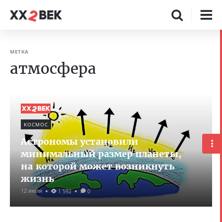
МЕТКА
атмосфера
КОСМОС
Астрономы установили
минимальный размер планеты,
на которой может возникнуть
жизнь
12 июля
1 592
0