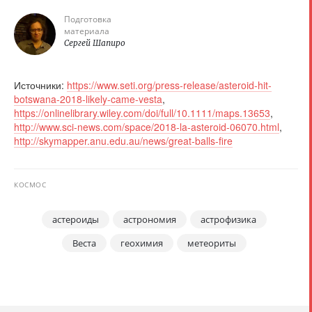
Подготовка
материала
Сергей Шапиро
Источники:
https://www.seti.org/press-release/asteroid-hit-
botswana-2018-likely-came-vesta
,
https://onlinelibrary.wiley.com/doi/full/10.1111/maps.13653
,
http://www.sci-news.com/space/2018-la-asteroid-06070.html
,
http://skymapper.anu.edu.au/news/great-balls-fire
КОСМОС
астероиды
астрономия
астрофизика
Веста
геохимия
метеориты