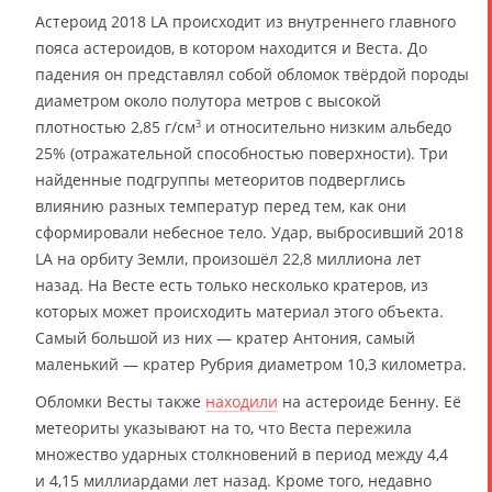
Астероид 2018 LA происходит из внутреннего главного
пояса астероидов, в котором находится и Веста. До
падения он представлял собой обломок твёрдой породы
диаметром около полутора метров с высокой
плотностью 2,85 г/см
и относительно низким альбедо
3
25% (отражательной способностью поверхности). Три
найденные подгруппы метеоритов подверглись
влиянию разных температур перед тем, как они
сформировали небесное тело. Удар, выбросивший 2018
LA на орбиту Земли, произошёл 22,8 миллиона лет
назад. На Весте есть только несколько кратеров, из
которых может происходить материал этого объекта.
Самый большой из них — кратер Антония, самый
маленький — кратер Рубрия диаметром 10,3 километра.
Обломки Весты также
находили
на астероиде Бенну. Её
метеориты указывают на то, что Веста пережила
множество ударных столкновений в период между 4,4
и 4,15 миллиардами лет назад. Кроме того, недавно