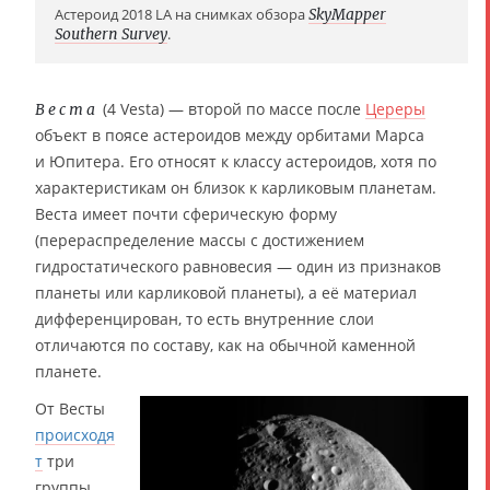
Астероид 2018 LA на снимках обзора
SkyMapper
Southern Survey
.
(4 Vesta) — второй по массе после
Цереры
Веста
объект в поясе астероидов между орбитами Марса
и Юпитера. Его относят к классу астероидов, хотя по
характеристикам он близок к карликовым планетам.
Веста имеет почти сферическую форму
(перераспределение массы с достижением
гидростатического равновесия — один из признаков
планеты или карликовой планеты), а её материал
дифференцирован, то есть внутренние слои
отличаются по составу, как на обычной каменной
планете.
От Весты
происходя
т
три
группы