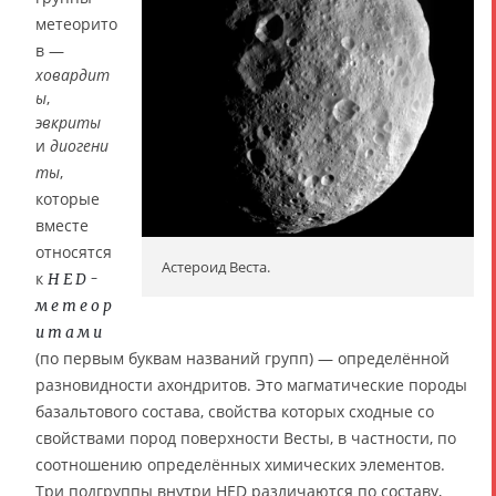
метеорито
в —
ховардит
ы
,
эвкриты
и
диогени
ты
,
которые
вместе
относятся
Астероид Веста.
к
HED-
метеор
итами
(по первым буквам названий групп) — определённой
разновидности ахондритов. Это магматические породы
базальтового состава, свойства которых сходные со
свойствами пород поверхности Весты, в частности, по
соотношению определённых химических элементов.
Три подгруппы внутри HED различаются по составу,