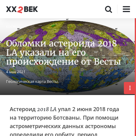
КОСМОС
Обломки астероида 2018
LA указали на его
происхождение от Весты
4 мая 2021
Геологическая карта Весты.
Астероид
упал 2 июня 2018 года
2018 LA
на территорию Ботсваны. При помощи
астрометрических данных астрономы
определили его орбиту, период