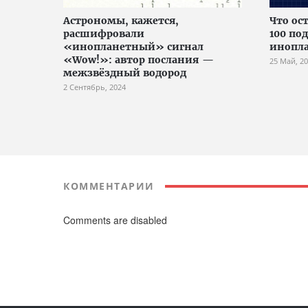
Астрономы, кажется,
Что ос
расшифровали
100 по
«инопланетный» сигнал
инопл
«Wow!»: автор послания —
25 Май, 2
межзвёздный водород
2 Сентябрь, 2024
КОММЕНТАРИИ
Comments are disabled