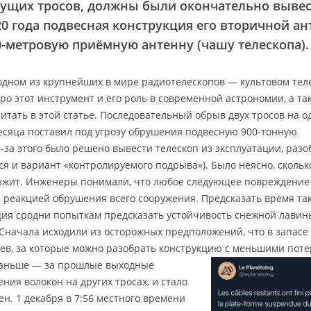
сущих тросов, должны были окончательно вывес
20 года подвесная конструкция его вторичной а
0-метровую приёмную антенну (чашу телескопа).
дном из крупнейших в мире радиотелескопов — культовом тел
ро этот инструмент и его роль в современной астрономии, а та
итать в этой статье. Последовательный обрыв двух тросов на о
есяца поставил под угрозу обрушения подвесную 900-тонную
за этого было решено вывести телескоп из эксплуатации, разо
ся и вариант «контролируемого подрыва»). Было неясно, скольк
ржит. Инженеры понимали, что любое следующее повреждение
й реакцией обрушения всего сооружения. Предсказать время та
ция сродни попыткам предсказать устойчивость снежной лавин
Сначала исходили из осторожных предположений, что в запасе 
цев, за которые можно разобрать конструкцию с меньшими поте
раньше — за прошлые выходные
ия волокон на других тросах, и стало
н. 1 декабря в 7:56 местного времени