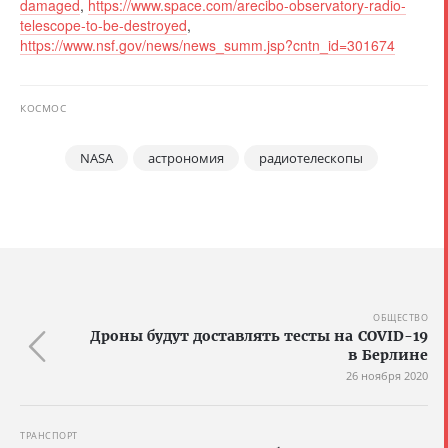
damaged
,
https://www.space.com/arecibo-observatory-radio-
telescope-to-be-destroyed
,
https://www.nsf.gov/news/news_summ.jsp?cntn_id=301674
КОСМОС
NASA
астрономия
радиотелескопы
ОБЩЕСТВО
Дроны будут доставлять тесты на COVID-19
в Берлине
26 ноября 2020
ТРАНСПОРТ