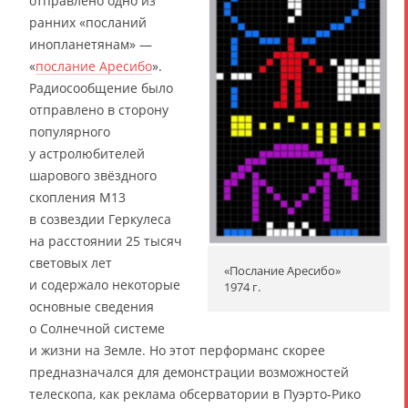
отправлено одно из
ранних «посланий
инопланетянам» —
«
послание Аресибо
».
Радиосообщение было
отправлено в сторону
популярного
у астролюбителей
шарового звёздного
скопления M13
в созвездии Геркулеса
на расстоянии 25 тысяч
световых лет
«Послание Аресибо»
и содержало некоторые
1974 г.
основные сведения
о Солнечной системе
и жизни на Земле. Но этот перформанс скорее
предназначался для демонстрации возможностей
телескопа, как реклама обсерватории в Пуэрто-Рико