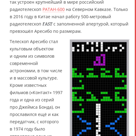
так устроен крупнейший в мире российский
радиотелескоп
РАТАН-600
на Северном Кавказе. Только
в 2016 году в Китае начал работу 500-метровый
радиотелескоп
с заполненной апертурой, который
FAST
превзошёл Аресибо по размерам.
Телескоп Аресибо стал
культовым объектом
и одним из символов
современной
астрономии, в том числе
и в массовой культуре.
Кроме известных
фильмов («Контакт» 1997
года и одна из серий
про Джеймса Бонда), он
прославился ещё и как
передатчик, с которого
в 1974 году было