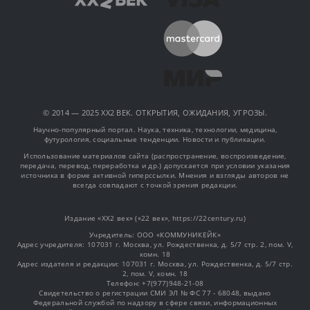
© 2014 — 2025 XX2 ВЕК. ОТКРЫТИЯ, ОЖИДАНИЯ, УГРОЗЫ.
Научно-популярный портал. Наука, техника, технологии, медицина,
футурология, социальные тенденции. Новости и публикации.
Использование материалов сайта (распространение, воспроизведение,
передача, перевод, переработка и др.) допускается при условии указания
источника в форме активной гиперссылки. Мнения и взгляды авторов не
всегда совпадают с точкой зрения редакции.
Издание «XX2 век» («22 век», https://22century.ru)
Учредитель: OOO «КОММУНИКЕЙК»
Адрес учредителя: 107031 г. Москва, ул. Рождественка, д. 5/7 стр. 2, пом. V,
комн. 18
Адрес издателя и редакции: 107031 г. Москва, ул. Рождественка, д. 5/7 стр.
2, пом. V, комн. 18
Телефон: +7(977)948-21-08
Свидетельство о регистрации СМИ ЭЛ № ФС 77 - 68048, выдано
Федеральной службой по надзору в сфере связи, информационных