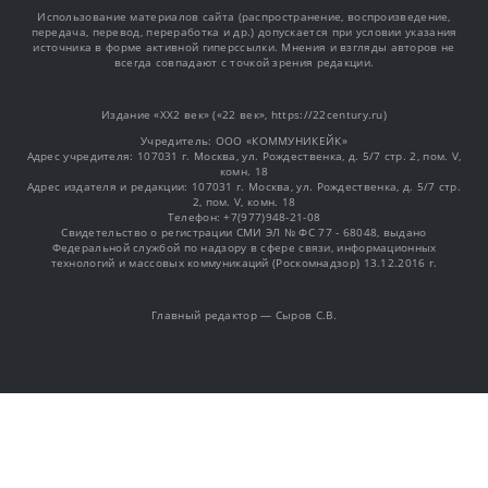
Использование материалов сайта (распространение, воспроизведение,
передача, перевод, переработка и др.) допускается при условии указания
источника в форме активной гиперссылки. Мнения и взгляды авторов не
всегда совпадают с точкой зрения редакции.
Издание «XX2 век» («22 век», https://22century.ru)
Учредитель: OOO «КОММУНИКЕЙК»
Адрес учредителя: 107031 г. Москва, ул. Рождественка, д. 5/7 стр. 2, пом. V,
комн. 18
Адрес издателя и редакции: 107031 г. Москва, ул. Рождественка, д. 5/7 стр.
2, пом. V, комн. 18
Телефон: +7(977)948-21-08
Свидетельство о регистрации СМИ ЭЛ № ФС 77 - 68048, выдано
Федеральной службой по надзору в сфере связи, информационных
технологий и массовых коммуникаций (Роскомнадзор) 13.12.2016 г.
Главный редактор — Сыров С.В.